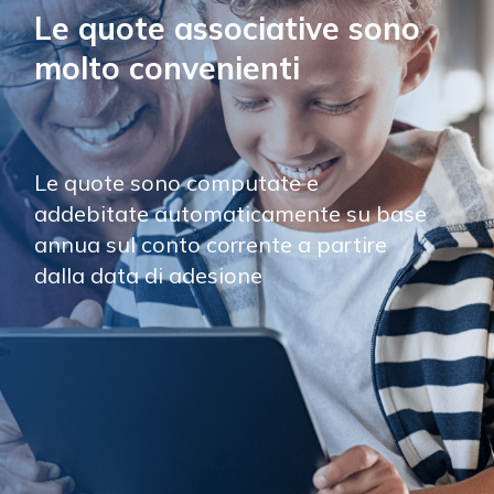
Le quote associative sono 
molto convenienti
Le quote sono computate e 
addebitate automaticamente su base 
annua sul conto corrente a partire 
dalla data di adesione